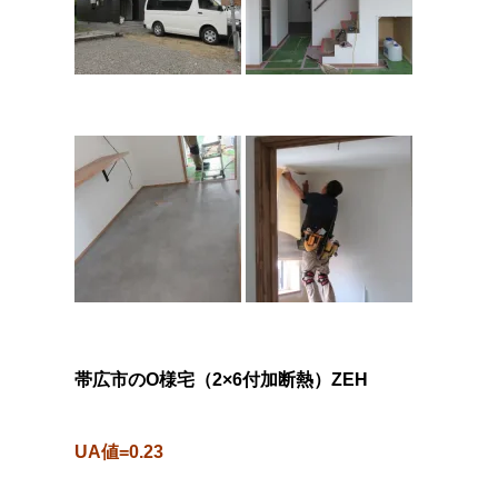
帯広市のO様宅（2×6付加断熱）ZEH
UA値=0.23