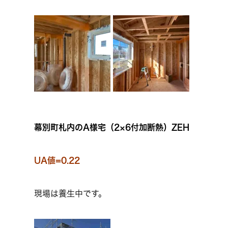
幕別町札内のA様宅（2×6付加断熱）ZEH
UA値=0.22
現場は養生中です。