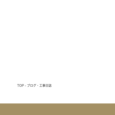
雨の3連休、初日の明日は現場見学
会開催！
2026.07.17
前へ
次へ
TOP - ブログ・工事日誌