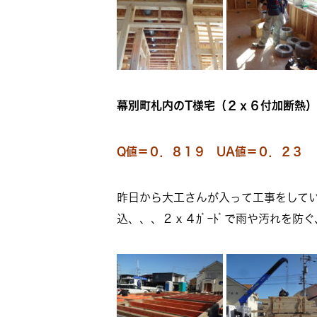
幕別町札内のT様宅（２ｘ６付加断熱）
Q値＝０．８１９ UA値＝０．２３
昨日から大工さんが入って工事をして
込、、、２ｘ４ｶﾞｰﾄﾞで雨や汚れを防