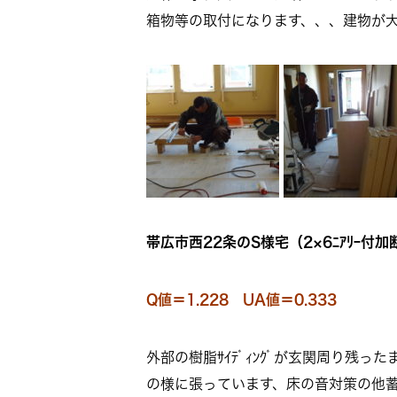
箱物等の取付になります、、、建物が
帯広市西22条のS様宅（2×6ﾆｱﾘｰ付加
Q値＝1.228 UA値＝0.333
外部の樹脂ｻｲﾃﾞｨﾝｸﾞが玄関周り残っ
の様に張っています、床の音対策の他蓄