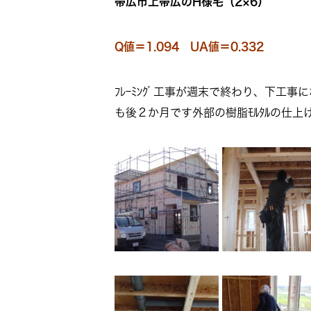
帯広市上帯広のH様宅（2×6）
Q値＝1.094 UA値＝0.332
ﾌﾚｰﾐﾝｸﾞ工事が週末で終わり、下
も後２か月です外部の樹脂ﾓﾙﾀﾙの仕