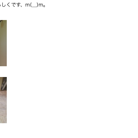
くです、m(__)m。