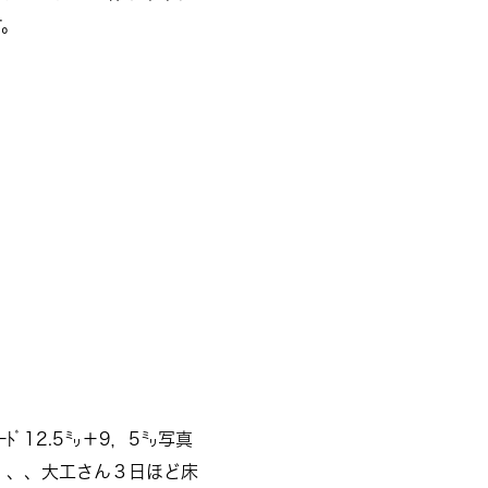
す。
ﾞ12.5㍉＋9，5㍉写真
ね、、、大工さん３日ほど床