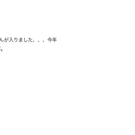
さんが入りました、、、今年
が。