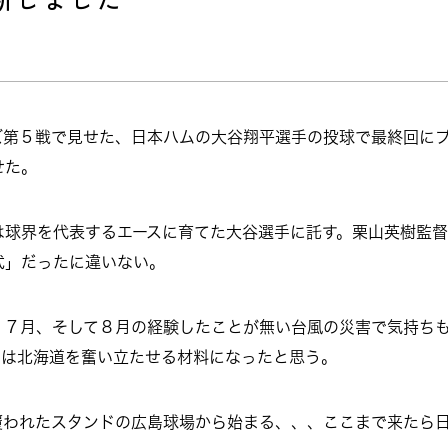
ズ第５戦で見せた、日本ハムの大谷翔平選手の投球で最終回に
せた。
は球界を代表するエースに育てた大谷選手に託す。栗山英樹監
式」だったに違いない。
．７月、そして８月の経験したことが無い台風の災害で気持ち
利は北海道を奮い立たせる材料になったと思う。
覆われたスタンドの広島球場から始まる、、、ここまで来たら