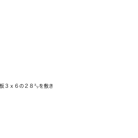
板３ｘ６の２８㍉を敷き