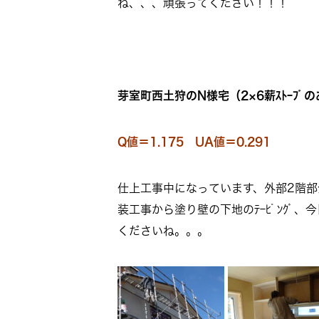
ね、、、頑張ってください！！！
芽室町西土狩のN様宅（2×6薪ｽﾄｰﾌﾞ
Q値＝1.175 UA値＝0.291
仕上工事中になっています、外部2階部分
装工事から塗り壁の下地のﾃｰﾋﾟﾝｸ
くださいね。。。