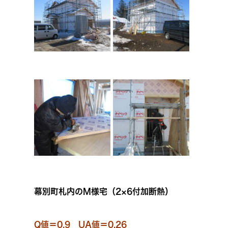
幕別町札内のM様宅（2×6付加断熱）
Q値＝0.9 UA値＝0.26