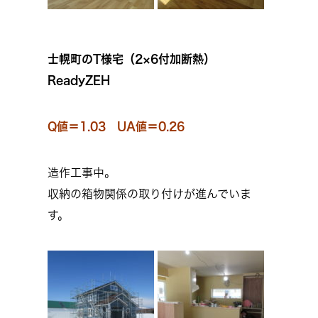
士幌町のT様宅（2×6付加断熱）
ReadyZEH
Q値＝1.03 UA値＝0.26
造作工事中。
収納の箱物関係の取り付けが進んでいま
す。