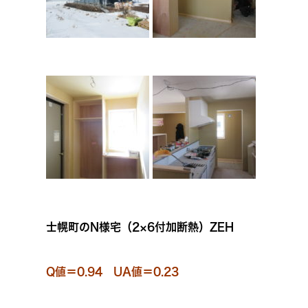
士幌町のN様宅（2×6付加断熱）ZEH
Q値＝0.94 UA値＝0.23