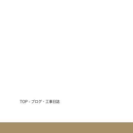
雨の3連休、初日の明日は現場見学
会開催！
2026.07.17
前へ
次へ
TOP - ブログ・工事日誌