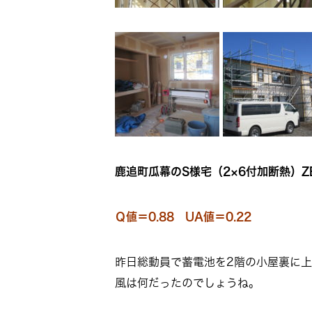
鹿追町瓜幕のS様宅（2×6付加断熱）Z
Ｑ値＝0.88 UA値＝0.22
昨日総動員で蓄電池を2階の小屋裏に
風は何だったのでしょうね。