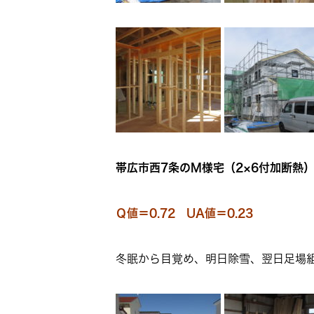
帯広市西7条のM様宅（2×6付加断熱
Ｑ値＝0.72 UA値＝0.23
冬眠から目覚め、明日除雪、翌日足場組