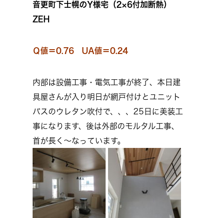
音更町下士幌のY様宅（2×6付加断熱）
ZEH
Ｑ値＝0.76 UA値＝0.24
内部は設備工事・電気工事が終了、本日建
具屋さんが入り明日が網戸付けとユニット
バスのウレタン吹付で、、、25日に美装工
事になります、後は外部のモルタル工事、
首が長く～なっています。