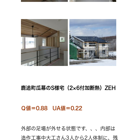
鹿追町瓜幕のS様宅（2×6付加断熱）ZEH
Ｑ値＝0.88 UA値＝0.22
外部の足場が外せる状態です、、、内部は
造作工事中大工さん3人から2人体制に、残