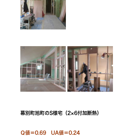
幕別町旭町のS様宅（2×6付加断熱）
Ｑ値＝0.69 UA値＝0.24