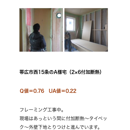
帯広市西15条のA様宅（2×6付加断熱）
Ｑ値＝0.76 UA値＝0.22
フレーミング工事中。
現場はあっという間に付加断熱～タイベッ
ク～外壁下地とりつけと進んでいます。