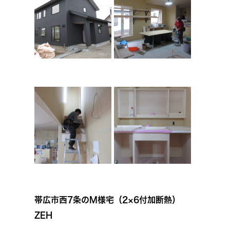
帯広市西7条のM様宅（2×6付加断熱）
ZEH