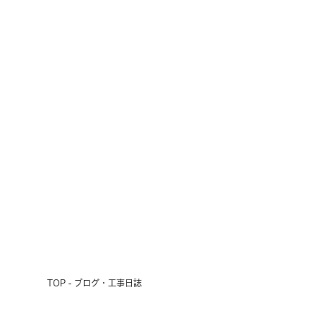
雨の3連休、初日の明日は現場見学
会開催！
2026.07.17
前へ
次へ
TOP - ブログ・工事日誌