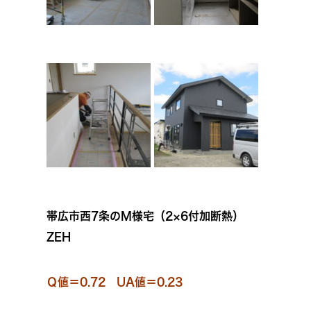
帯広市西7条のM様宅（2×6付加断熱）
ZEH
Ｑ値＝0.72 UA値＝0.23