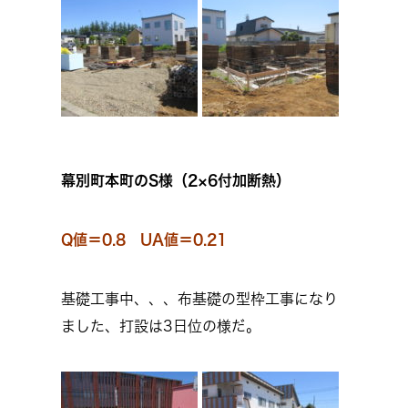
幕別町本町のS様（2×6付加断熱）
Q値＝0.8 UA値＝0.21
基礎工事中、、、布基礎の型枠工事になり
ました、打設は3日位の様だ。