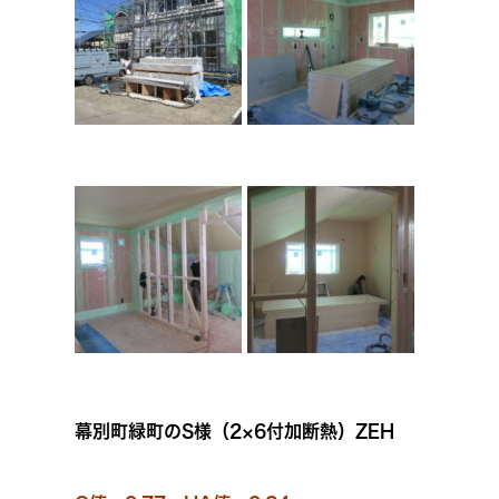
幕別町緑町のS様（2×6付加断熱）ZEH