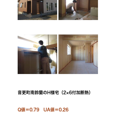
音更町南鈴蘭のH様宅（2×6付加断熱）
Q値＝0.79 UA値＝0.26