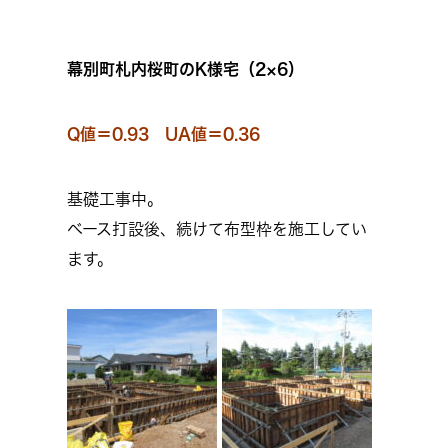
幕別町札内桜町のK様宅（2×6）
Q値＝0.93 UA値＝0.36
基礎工事中。
ベース打設後、続けて布型枠を施工してい
ます。