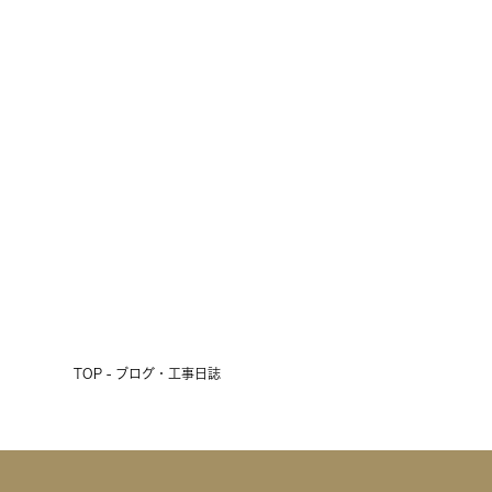
雨の3連休、初日の明日は現場見学
会開催！
2026.07.17
前へ
次へ
TOP - ブログ・工事日誌