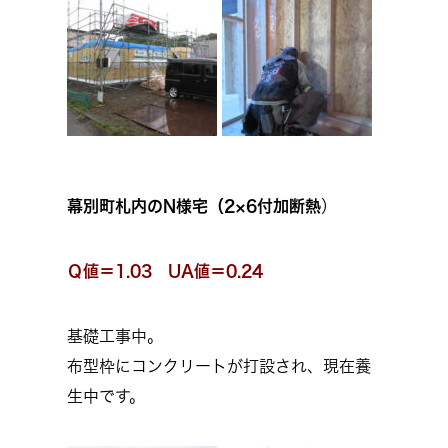
幕別町札内のN様宅（
2×6付加断熱
）
Ｑ値＝1.03 UA値＝0.24
基礎工事中。
布型枠にコンクリートが打設され、現在養
生中です。