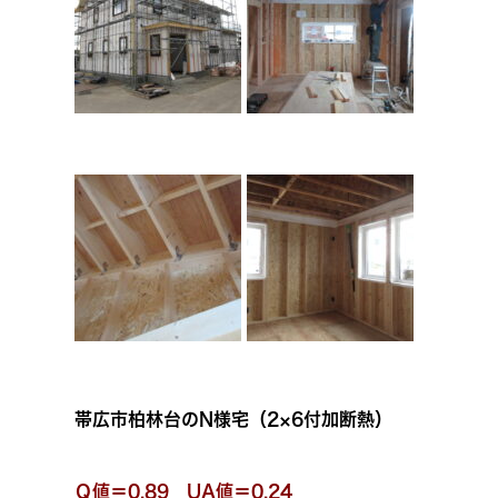
帯広市柏林台のN様宅（2×6付加断熱）
Ｑ値＝0.89 UA値＝0.24