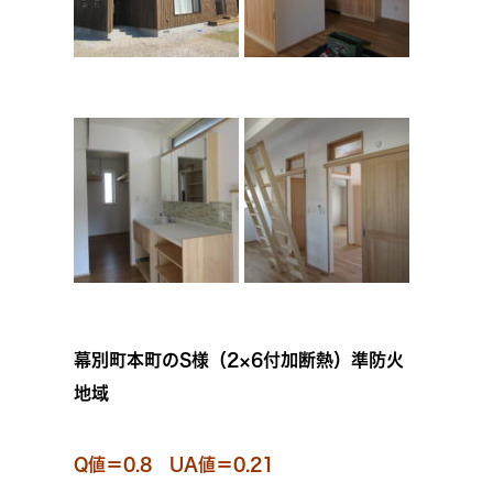
幕別町本町のS様（2×6付加断熱）準防火
地域
Q値＝0.8 UA値＝0.21