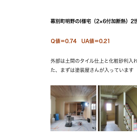
幕別町明野のI様宅（2×6付加断熱）2
Ｑ値＝0.74 UA値＝0.21
外部は土間のタイル仕上と化粧砂利入
た、まずは塗装屋さんが入っています