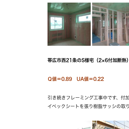
帯広市西21条のS様宅（2×6付加断熱）
Ｑ値＝0.89 UA値＝0.22
引き続きフレーミング工事中です、付
イベックシートを張り樹脂サッシの取