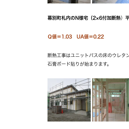
幕別町札内のN様宅（
2×6付加断熱
）
Ｑ値＝1.03 UA値＝0.22
断熱工事はユニットバスの床のウレタ
石膏ボード貼りが始まります。