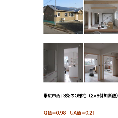
帯広市西13条のO様宅（2×6付加断熱
Ｑ値＝0.98 UA値＝0.21