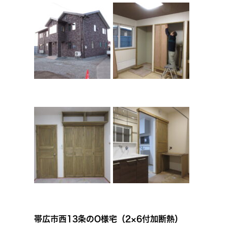
帯広市西13条のO様宅（2×6付加断熱）