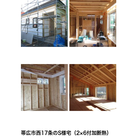
帯広市西17条のS様宅（2×6付加断熱）