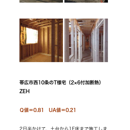
帯広市西10条のT様宅（2×6付加断熱）
ZEH
Ｑ値＝0.81 UA値＝0.21
2日半かけて、土台から1F床まで施工しま