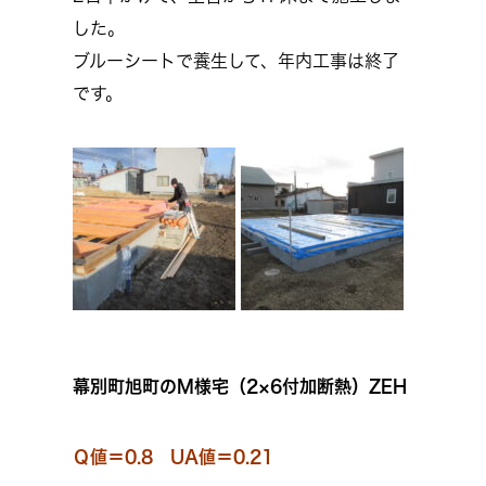
した。
ブルーシートで養生して、年内工事は終了
です。
幕別町旭町のM様宅（2×6付加断熱）ZEH
Ｑ値＝0.8 UA値＝0.21