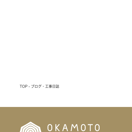
十勝の短い夏の風物詩
2026.07.24
前へ
次へ
TOP - ブログ・工事日誌