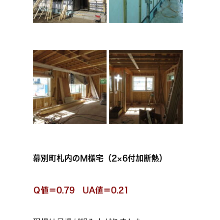
幕別町札内のM様宅（2×6付加断熱）
Ｑ値＝0.79 UA値＝0.21