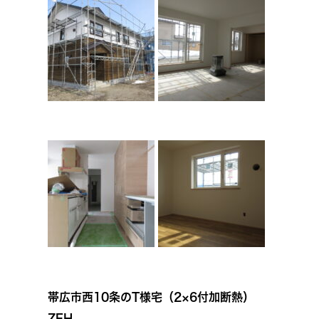
帯広市西10条のT様宅（2×6付加断熱）
ZEH