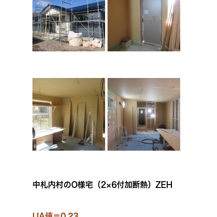
中札内村のO様宅（2×6付加断熱）ZEH
UA値＝0.23