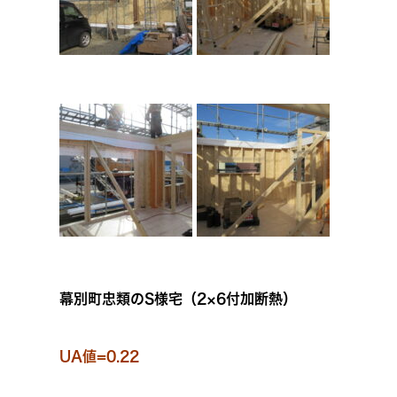
幕別町忠類のS様宅（2×6付加断熱）
UA値=0.22