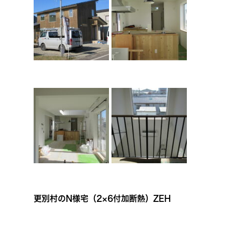
更別村のN様宅（
2×6付加断熱）ZEH