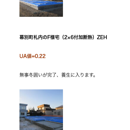
幕別町札内のF様宅（2×6付加断熱）ZEH
UA値=0.22
無事冬囲いが完了、養生に入ります。