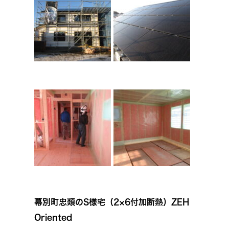
幕別町忠類のS様宅（2×6付加断熱）ZEH
Oriented