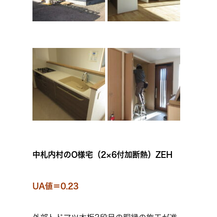
中札内村のO様宅
（2×6付加断熱）ZEH
UA値＝0.23