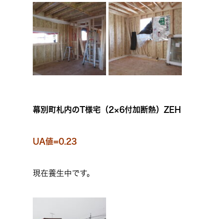
幕別町札内のT様宅（2×6付加断熱）ZEH
UA値=0.23
現在養生中です。