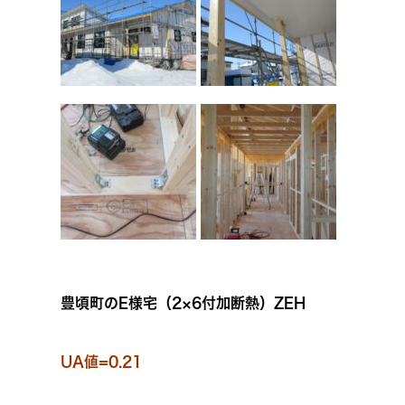
豊頃町のE様宅（2×6付加断熱）ZEH
UA値=0.21