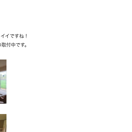
コイイですね！
の取付中です。