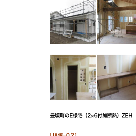
豊頃町のE様宅
（2×6付加断熱）ZEH
UA値=0.21