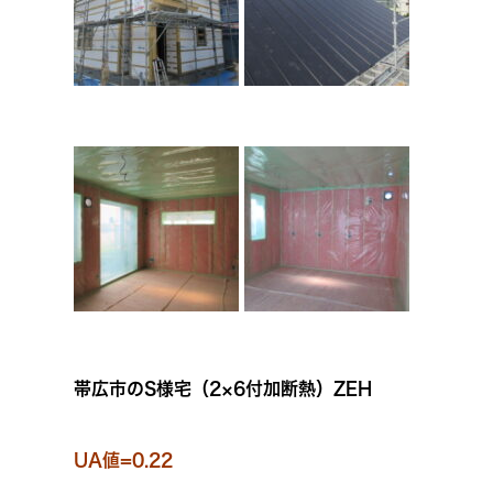
帯広市のS様宅（2×6付加断熱）ZEH
UA値=0.22