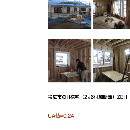
帯広市のH様宅（2×6付加断熱）ZEH
UA値=0.24