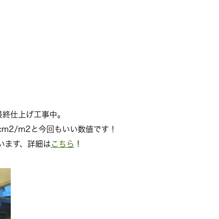
最終仕上げ工事中。
cm2/m2と今回もいい数値です！
います、詳細は
こちら
！