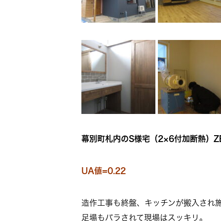
幕別町札内のS様宅（2×6付加断熱）Z
UA値=0.22
造作工事も終盤、キッチンが搬入され
足場もバラされて現場はスッキリ。