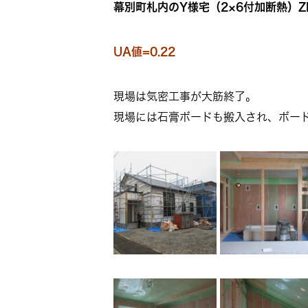
幕別町札内のY様宅（2×6付加断熱）Z
UA値=0.22
現場は気密工事が大筋終了。
現場には石膏ボードも搬入され、ボー