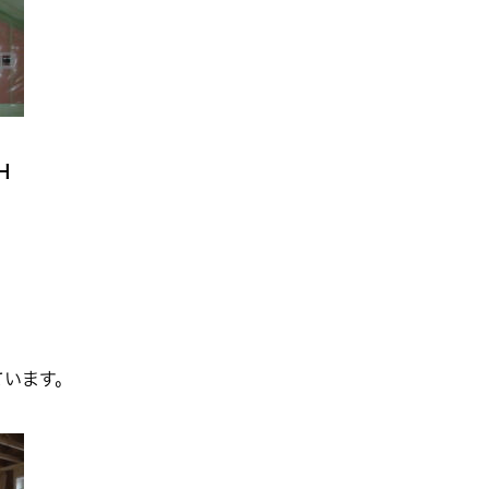
H
ています。