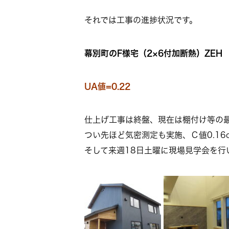
それでは工事の進捗状況です。
幕別町のF様宅（2×6付加断熱）ZEH
UA値=0.22
仕上げ工事は終盤、現在は棚付け等の
つい先ほど気密測定も実施、Ｃ値0.16
そして来週18日土曜に現場見学会を行