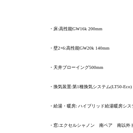
・床
:
高性能
GW16k 200mm
・壁
2
×
6:
高性能
GW20k 140mm
・天井ブローイング
500mm
・換気装置
:
第
1
種換気システム
(LT50-Eco)
・給湯・暖房
:
ハイブリッド給湯暖房シス
・窓
:
エクセルシャノン 南ペア 南以外