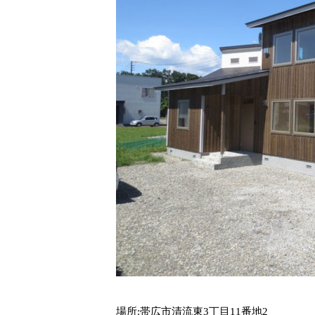
場所
:
帯広市清流東
3
丁目
11
番地
2