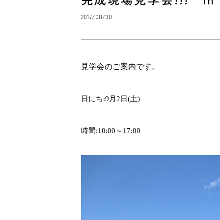
2017/08/30
見学会のご案内です。
日にち
:9
月
2
日
(
土
)
時間
:10:00
～
17:00