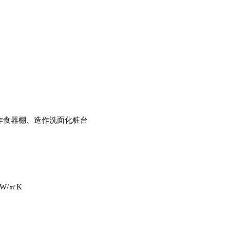
作食器棚、造作洗面化粧台
5W/
㎡
K