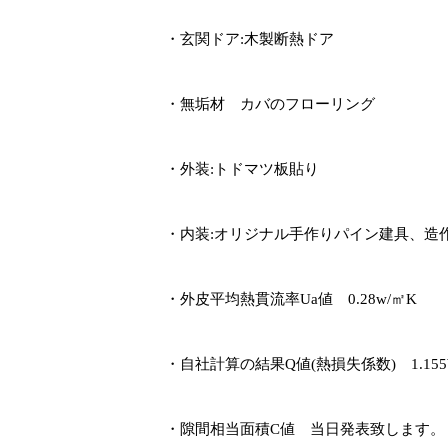
・玄関ドア
:
木製断熱ドア
・無垢材 カバのフローリング
・外装
:
トドマツ板貼り
・内装
:
オリジナル手作りパイン建具、造
・外皮平均熱貫流率
Ua
値
0.28w/
㎡
K
・自社計算の結果
Q
値
(
熱損失係数
)
1.15
・隙間相当面積
C
値
当日発表致します。