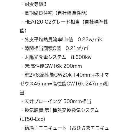
・耐震等級3
・長期優良住宅（自社標準性能）
・HEAT20 G2グレード相当（自社標準性
能）
・外皮平均熱貫流率Ua値 0.22w/㎡K
・隙間相当面積C値 0.21㎠/㎡
・太陽光発電システム 8.600kw
・床:高性能GW16k 200mm
・壁2×6:高性能GW20k 140mm+ネオマ
ゼウス45mm=高性能GW16k 247mm相
当
・天井ブローイング 500mm相当
・換気装置:第1種熱交換換気システム
(LT50-Eco)
・給湯：エコキュート（おひさまエコキュ