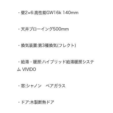
・壁2×6:高性能GW16k 140mm
・天井ブローイング500mm
・換気装置:第3種換気(フレクト)
・給湯・暖房:ハイブリッド給湯暖房システ
ム VIVIDO
・窓:シャノン ペアガラス
・ドア:木製断熱ドア